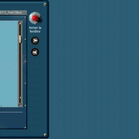
femer la
fenêtre