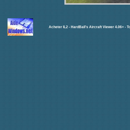
Acheter IL2
-
HardBall's Aircraft Viewer 4.06+
-
T