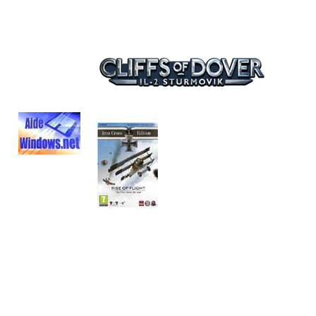
Cliffs of D
Sortie le 30
Rise of Flight : Simulation a�rienn
Découvrez Rise of Flight sur Aidewind
ou acheter Rise of Flight sur Amazon
-
Rise of Flght sur Aidewindows.net
-
Rise of Flight sur le forum des EF
Rise of Flight sur Amazon : Iron Cr
Rise Of Flight ICE : Iron Cross E
Plan du 
No Mods Squadron
-
Acheter IL2
-
HardBall's Aircraft View