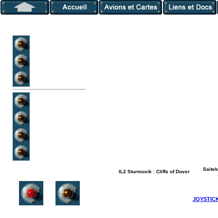
SonderGruppe Blau
Les Ailes Rouges
Le GR-EFG
Avions allemands
Avions russes
Avions US/GB
Avions japonais
Saitek
IL2 Sturmovik : Cliffs of Dover
JOYSTIC
Retour
Suivant