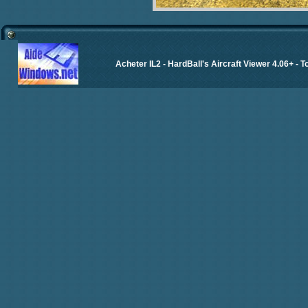
Acheter IL2
-
HardBall's Aircraft Viewer 4.06+
-
T