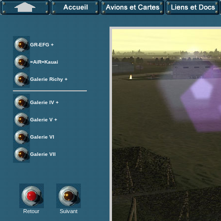
GR-EFG +
=AiR=Kauai
Galerie Richy +
Galerie IV +
Galerie V +
Galerie VI
Galerie VII
Retour
Suivant