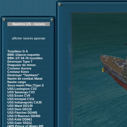
Navires US - russes
afficher navires japonais
Torpilleur G-5
BBK-1/lance-roquette
BBK-1/T-34-76 tourelles
Destroyer Type 7
Dragueur de mines
Croiseur Aurora
Croiseur Kirov
Destroyer "Tashkent"
Navire de combat Marat
Navire cargo
Sous-marin Pike (Type S
USS Lexington CV2
USS Saratoga CV3
USS Essex CV9
USS Intrepid CV11
USS Indianapolis CA35
USS Ward DD139
USS Dent DD116
USS Fletcher DD445
USS O'Bannon DD450
USS Kidd DD661
USS Gato SS212
HMS Prince of Wales BB