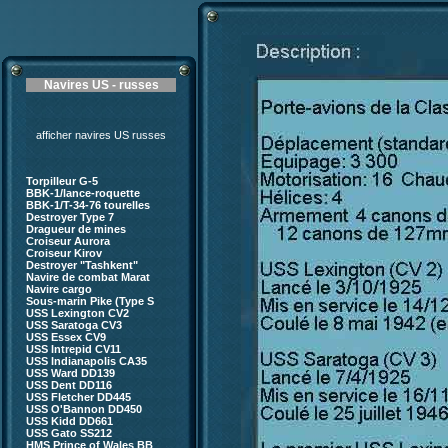
Navires US - russes
afficher navires US russes
Torpilleur G-5
BBK-1/lance-roquette
BBK-1/T-34-76 tourelles
Destroyer Type 7
Dragueur de mines
Croiseur Aurora
Croiseur Kirov
Destroyer "Tashkent"
Navire de combat Marat
Navire cargo
Sous-marin Pike (Type S
USS Lexington CV2
USS Saratoga CV3
USS Essex CV9
USS Intrepid CV11
USS Indianapolis CA35
USS Ward DD139
USS Dent DD116
USS Fletcher DD445
USS O'Bannon DD450
USS Kidd DD661
USS Gato SS212
HMS Prince of Wales BB