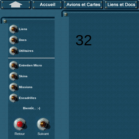
Liens
32
Docs
Utilitaires
Entretien Micro
Skins
Missions
Escadrilles
Bientôt... :-)
Retour
Suivant