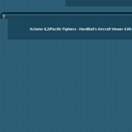
Acheter IL2/Pacific Fighters
-
HardBall's Aircraft Viewer 4.06