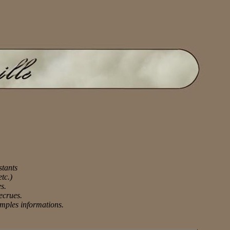
stants
etc.)
es.
ecrues.
 amples informations.