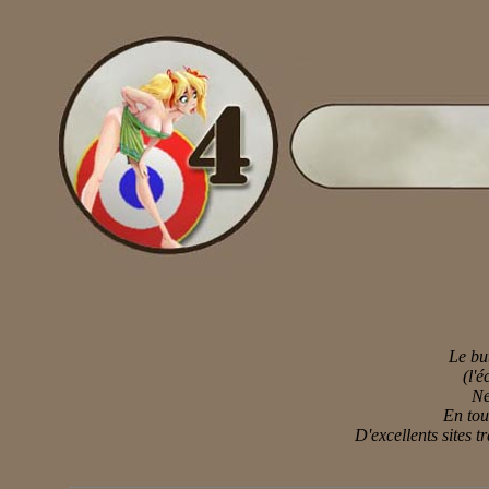
Le bu
(l'é
Ne
En tou
D'excellents sites t