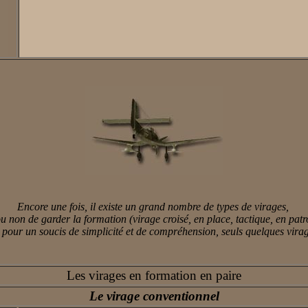
Encore une fois, il existe un grand nombre de types de virages,
 non de garder la formation (virage croisé, en place, tactique, en patrou
 pour un soucis de simplicité et de compréhension, seuls quelques virag
Les virages en formation en paire
Le virage conventionnel