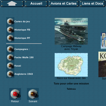
Cartes du jeu
Historique FB
Historique PF
Campage Midway
avec Tiryak
Campagnes :
Focke Wulfe 190
Kauai
Angleterre 1943
Reco sur Kauai avec Jim
Sur
Tuto pour créer une mission
Tableau
Retour
Suivant