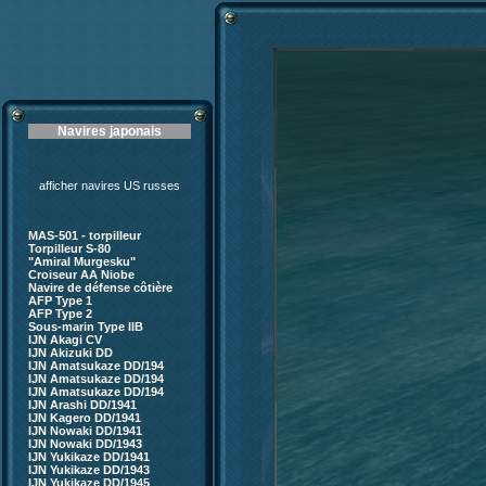
Navires japonais
afficher navires US russes
MAS-501 - torpilleur
Torpilleur S-80
"Amiral Murgesku"
Croiseur AA Niobe
Navire de défense côtière
AFP Type 1
AFP Type 2
Sous-marin Type IIB
IJN Akagi CV
IJN Akizuki DD
IJN Amatsukaze DD/194
IJN Amatsukaze DD/194
IJN Amatsukaze DD/194
IJN Arashi DD/1941
IJN Kagero DD/1941
IJN Nowaki DD/1941
IJN Nowaki DD/1943
IJN Yukikaze DD/1941
IJN Yukikaze DD/1943
IJN Yukikaze DD/1945