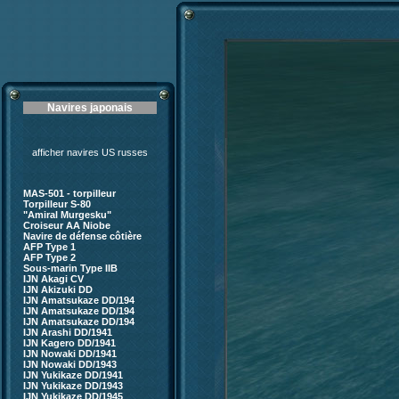
Navires japonais
afficher navires US russes
MAS-501 - torpilleur
Torpilleur S-80
"Amiral Murgesku"
Croiseur AA Niobe
Navire de défense côtière
AFP Type 1
AFP Type 2
Sous-marin Type IIB
IJN Akagi CV
IJN Akizuki DD
IJN Amatsukaze DD/194
IJN Amatsukaze DD/194
IJN Amatsukaze DD/194
IJN Arashi DD/1941
IJN Kagero DD/1941
IJN Nowaki DD/1941
IJN Nowaki DD/1943
IJN Yukikaze DD/1941
IJN Yukikaze DD/1943
IJN Yukikaze DD/1945