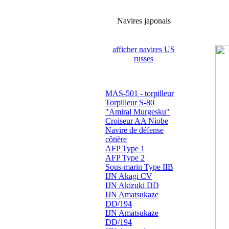
Navires japonais
afficher navires US
russes
MAS-501 - torpilleur
Torpilleur S-80
"Amiral Murgesku"
Croiseur AA Niobe
Navire de défense
côtière
AFP Type 1
AFP Type 2
Sous-marin Type IIB
IJN Akagi CV
IJN Akizuki DD
IJN Amatsukaze
DD/194
IJN Amatsukaze
DD/194