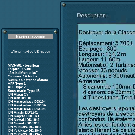
Navires japonais
afficher navires US russes
MAS-501 - torpilleur
Torpilleur S-80
"Amiral Murgesku"
Croiseur AA Niobe
Navire de défense côtière
AFP Type 1
AFP Type 2
Sous-marin Type IIB
IJN Akagi CV
IJN Akizuki DD
IJN Amatsukaze DD/194
IJN Amatsukaze DD/194
IJN Amatsukaze DD/194
IJN Arashi DD/1941
IJN Kagero DD/1941
IJN Nowaki DD/1941
IJN Nowaki DD/1943
IJN Yukikaze DD/1941
IJN Yukikaze DD/1943
IJN Yukikaze DD/1945