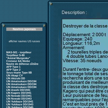
Navires japonais
afficher navires US russes
MAS-501 - torpilleur
Torpilleur S-80
"Amiral Murgesku"
Croiseur AA Niobe
Navire de défense côtière
AFP Type 1
AFP Type 2
Sous-marin Type IIB
IJN Akagi CV
IJN Akizuki DD
IJN Amatsukaze DD/194
IJN Amatsukaze DD/194
IJN Amatsukaze DD/194
IJN Arashi DD/1941
IJN Kagero DD/1941
IJN Nowaki DD/1941
IJN Nowaki DD/1943
IJN Yukikaze DD/1941
IJN Yukikaze DD/1943
IJN Yukikaze DD/1945