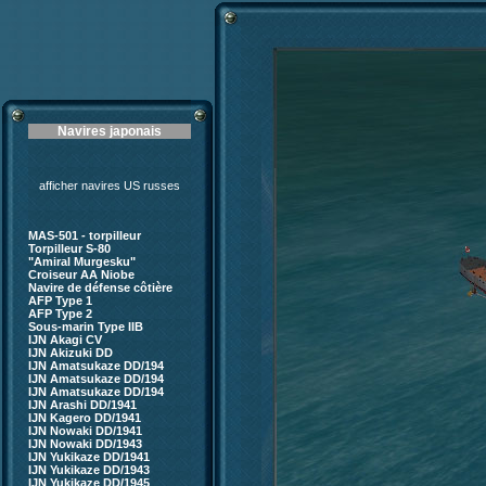
Navires japonais
afficher navires US russes
MAS-501 - torpilleur
Torpilleur S-80
"Amiral Murgesku"
Croiseur AA Niobe
Navire de défense côtière
AFP Type 1
AFP Type 2
Sous-marin Type IIB
IJN Akagi CV
IJN Akizuki DD
IJN Amatsukaze DD/194
IJN Amatsukaze DD/194
IJN Amatsukaze DD/194
IJN Arashi DD/1941
IJN Kagero DD/1941
IJN Nowaki DD/1941
IJN Nowaki DD/1943
IJN Yukikaze DD/1941
IJN Yukikaze DD/1943
IJN Yukikaze DD/1945