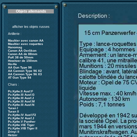
Objets allemands
afficher les objets russes
Artillerie :
Maultier avec canon AA
Maultier avec roquettes
Hanomag
Canon AA Oerlikon
Canon AA de 88mm
PaK 38 de 50mm
Howitzer de 150mm
Ho-Ha
AA Gun Type 98
AA Cannon Type 96 X2
AA Cannon Type 96 X3
AT Gun Type 94
Chars :
Pz.Kpfw.II Ausf.F
Pz.Kpfw.III Ausf.G
Pz.Kpfw.III Ausf.J
Pz.Kpfw.III Ausf.M
Pz.Kpfw.III Ausf.N
Turan I
Turan II
Pz.Kpfw.IV Ausf.F2
Pz.Kpfw.IV Ausf.J
Pz.Kpfw.V Panther
Pz.Kpfw.VIE Tiger
Pz.Kpfw.VIB Tiger II
Zrinyi II
Hetzer