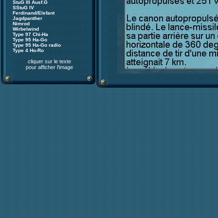
StuG III Ausf.G
SStuG IV
Ferdinand/Elefant
Jagdpanther
Nimrod
Wirbelwind
Type 97 Chi-Ha
Type 95 Ha-Go
Type 95 Ha-Go radio
Type 4 Ho-Ro
cliquer sur le texte
pour afficher l'image