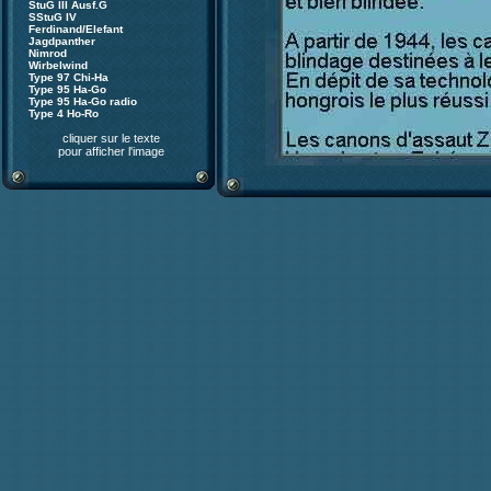
StuG III Ausf.G
SStuG IV
Ferdinand/Elefant
Jagdpanther
Nimrod
Wirbelwind
Type 97 Chi-Ha
Type 95 Ha-Go
Type 95 Ha-Go radio
Type 4 Ho-Ro
cliquer sur le texte
pour afficher l'image