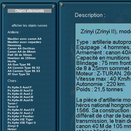
Objets allemands
afficher les objets russes
Artillerie :
Maultier avec canon AA
Maultier avec roquettes
Hanomag
Canon AA Oerlikon
Canon AA de 88mm
PaK 38 de 50mm
Howitzer de 150mm
Ho-Ha
AA Gun Type 98
AA Cannon Type 96 X2
AA Cannon Type 96 X3
AT Gun Type 94
Chars :
Pz.Kpfw.II Ausf.F
Pz.Kpfw.III Ausf.G
Pz.Kpfw.III Ausf.J
Pz.Kpfw.III Ausf.M
Pz.Kpfw.III Ausf.N
Turan I
Turan II
Pz.Kpfw.IV Ausf.F2
Pz.Kpfw.IV Ausf.J
Pz.Kpfw.V Panther
Pz.Kpfw.VIE Tiger
Pz.Kpfw.VIB Tiger II
Zrinyi II
Hetzer