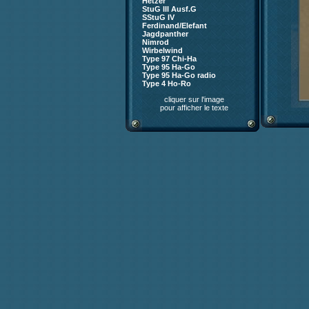
Hetzer
StuG III Ausf.G
SStuG IV
Ferdinand/Elefant
Jagdpanther
Nimrod
Wirbelwind
Type 97 Chi-Ha
Type 95 Ha-Go
Type 95 Ha-Go radio
Type 4 Ho-Ro
cliquer sur l'image
pour afficher le texte