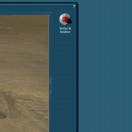
femer la
fenêtre