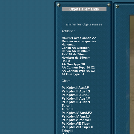
Objets allemands
afficher les objets russes
Artillerie :
Maultier avec canon AA
Maultier avec roquettes
Hanomag
Canon AA Oerlikon
Canon AA de 88mm
PaK 38 de 50mm
Howitzer de 150mm
Ho-Ha
AA Gun Type 98
AA Cannon Type 96 X2
AA Cannon Type 96 X3
AT Gun Type 94
Chars :
Pz.Kpfw.II Ausf.F
Pz.Kpfw.III Ausf.G
Pz.Kpfw.III Ausf.J
Pz.Kpfw.III Ausf.M
Pz.Kpfw.III Ausf.N
Turan I
Turan II
Pz.Kpfw.IV Ausf.F2
Pz.Kpfw.IV Ausf.J
Pz.Kpfw.V Panther
Pz.Kpfw.VIE Tiger
Pz.Kpfw.VIB Tiger II
Zrinyi II