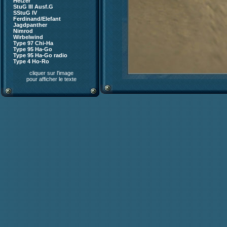
Hetzer
StuG III Ausf.G
SStuG IV
Ferdinand/Elefant
Jagdpanther
Nimrod
Wirbelwind
Type 97 Chi-Ha
Type 95 Ha-Go
Type 95 Ha-Go radio
Type 4 Ho-Ro
cliquer sur l'image
pour afficher le texte