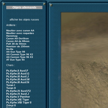
Objets allemands
afficher les objets russes
Artillerie :
Maultier avec canon AA
Maultier avec roquettes
Hanomag
Canon AA Oerlikon
Canon AA de 88mm
PaK 38 de 50mm
Howitzer de 150mm
Ho-Ha
AA Gun Type 98
AA Cannon Type 96 X2
AA Cannon Type 96 X3
AT Gun Type 94
Chars :
Pz.Kpfw.II Ausf.F
Pz.Kpfw.III Ausf.G
Pz.Kpfw.III Ausf.J
Pz.Kpfw.III Ausf.M
Pz.Kpfw.III Ausf.N
Turan I
Turan II
Pz.Kpfw.IV Ausf.F2
Pz.Kpfw.IV Ausf.J
Pz.Kpfw.V Panther
Pz.Kpfw.VIE Tiger
Pz.Kpfw.VIB Tiger II
Zrinyi II