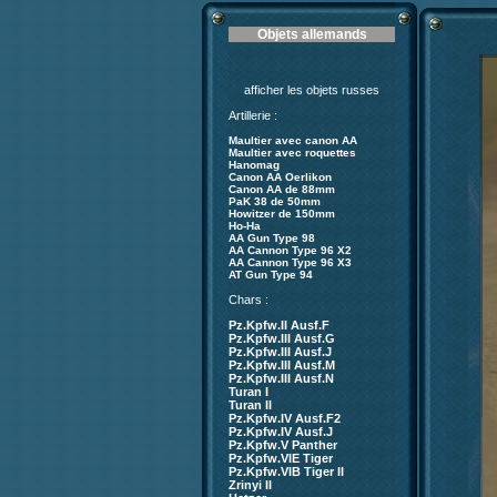
Objets allemands
afficher les objets russes
Artillerie :
Maultier avec canon AA
Maultier avec roquettes
Hanomag
Canon AA Oerlikon
Canon AA de 88mm
PaK 38 de 50mm
Howitzer de 150mm
Ho-Ha
AA Gun Type 98
AA Cannon Type 96 X2
AA Cannon Type 96 X3
AT Gun Type 94
Chars :
Pz.Kpfw.II Ausf.F
Pz.Kpfw.III Ausf.G
Pz.Kpfw.III Ausf.J
Pz.Kpfw.III Ausf.M
Pz.Kpfw.III Ausf.N
Turan I
Turan II
Pz.Kpfw.IV Ausf.F2
Pz.Kpfw.IV Ausf.J
Pz.Kpfw.V Panther
Pz.Kpfw.VIE Tiger
Pz.Kpfw.VIB Tiger II
Zrinyi II