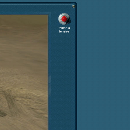
femer la
fenêtre