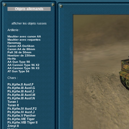
Objets allemands
afficher les objets russes
Artillerie :
Maultier avec canon AA
Maultier avec roquettes
Hanomag
Canon AA Oerlikon
Canon AA de 88mm
PaK 38 de 50mm
Howitzer de 150mm
Ho-Ha
AA Gun Type 98
AA Cannon Type 96 X2
AA Cannon Type 96 X3
AT Gun Type 94
Chars :
Pz.Kpfw.II Ausf.F
Pz.Kpfw.III Ausf.G
Pz.Kpfw.III Ausf.J
Pz.Kpfw.III Ausf.M
Pz.Kpfw.III Ausf.N
Turan I
Turan II
Pz.Kpfw.IV Ausf.F2
Pz.Kpfw.IV Ausf.J
Pz.Kpfw.V Panther
Pz.Kpfw.VIE Tiger
Pz.Kpfw.VIB Tiger II
Zrinyi II