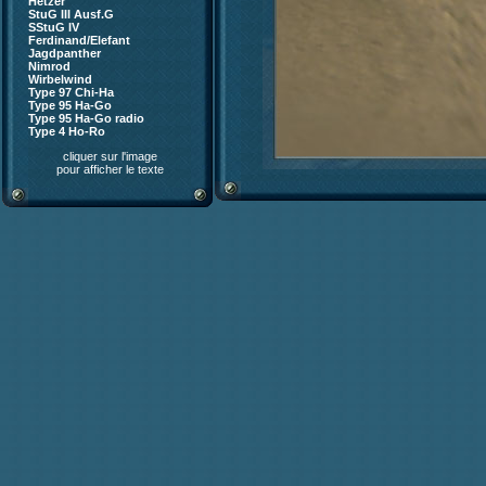
Hetzer
StuG III Ausf.G
SStuG IV
Ferdinand/Elefant
Jagdpanther
Nimrod
Wirbelwind
Type 97 Chi-Ha
Type 95 Ha-Go
Type 95 Ha-Go radio
Type 4 Ho-Ro
cliquer sur l'image
pour afficher le texte