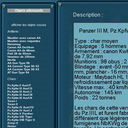
Objets allemands
afficher les objets russes
Artillerie :
Maultier avec canon AA
Maultier avec roquettes
Hanomag
Canon AA Oerlikon
Canon AA de 88mm
PaK 38 de 50mm
Howitzer de 150mm
Ho-Ha
AA Gun Type 98
AA Cannon Type 96 X2
AA Cannon Type 96 X3
AT Gun Type 94
Chars :
Pz.Kpfw.II Ausf.F
Pz.Kpfw.III Ausf.G
Pz.Kpfw.III Ausf.J
Pz.Kpfw.III Ausf.M
Pz.Kpfw.III Ausf.N
Turan I
Turan II
Pz.Kpfw.IV Ausf.F2
Pz.Kpfw.IV Ausf.J
Pz.Kpfw.V Panther
Pz.Kpfw.VIE Tiger
Pz.Kpfw.VIB Tiger II
Zrinyi II
Hetzer