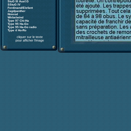
StuG III Ausf.G
SStuG IV
Ferdinand/Elefant
Jagdpanther
Nimrod
Wirbelwind
Type 97 Chi-Ha
Type 95 Ha-Go
Type 95 Ha-Go radio
Type 4 Ho-Ro
cliquer sur le texte
pour afficher l'image