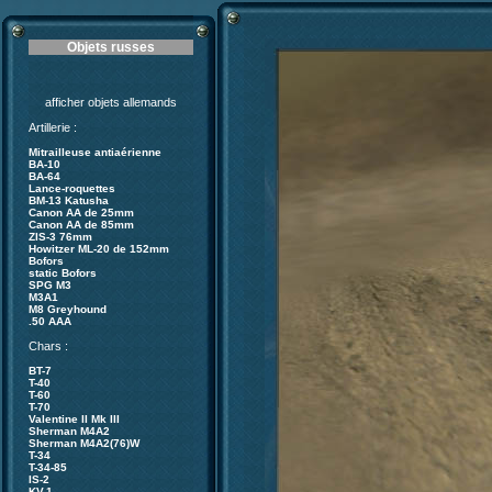
Objets russes
afficher objets allemands
Artillerie :
Mitrailleuse antiaérienne
BA-10
BA-64
Lance-roquettes
BM-13 Katusha
Canon AA de 25mm
Canon AA de 85mm
ZIS-3 76mm
Howitzer ML-20 de 152mm
Bofors
static Bofors
SPG M3
M3A1
M8 Greyhound
.50 AAA
Chars :
BT-7
T-40
T-60
T-70
Valentine II Mk III
Sherman M4A2
Sherman M4A2(76)W
T-34
T-34-85
IS-2
KV-1