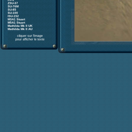
ZSU-37
SU-76M
SU-85
SU-100
ISU-152
M3A1 Stuart
M5A1 Stuart
Mathilda Mk II UK
Mathilda Mk II AU
cliquer sur l'image
pour afficher le texte