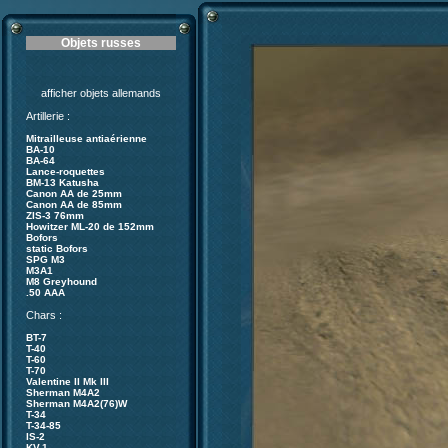
Objets russes
afficher objets allemands
Artillerie :
Mitrailleuse antiaérienne
BA-10
BA-64
Lance-roquettes
BM-13 Katusha
Canon AA de 25mm
Canon AA de 85mm
ZIS-3 76mm
Howitzer ML-20 de 152mm
Bofors
static Bofors
SPG M3
M3A1
M8 Greyhound
.50 AAA
Chars :
BT-7
T-40
T-60
T-70
Valentine II Mk III
Sherman M4A2
Sherman M4A2(76)W
T-34
T-34-85
IS-2
KV-1