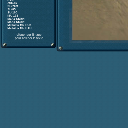
ZSU-37
SU-76M
SU-85
SU-100
ISU-152
M3A1 Stuart
M5A1 Stuart
Mathilda Mk II UK
Mathilda Mk II AU
cliquer sur l'image
pour afficher le texte