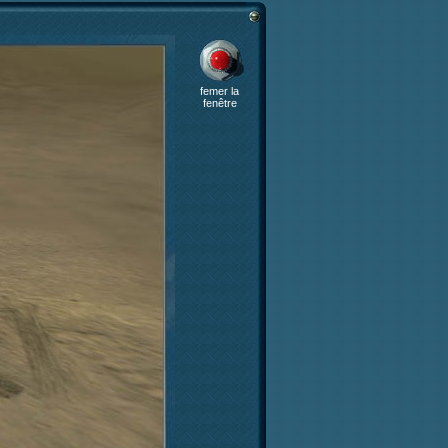
femer la
fenêtre