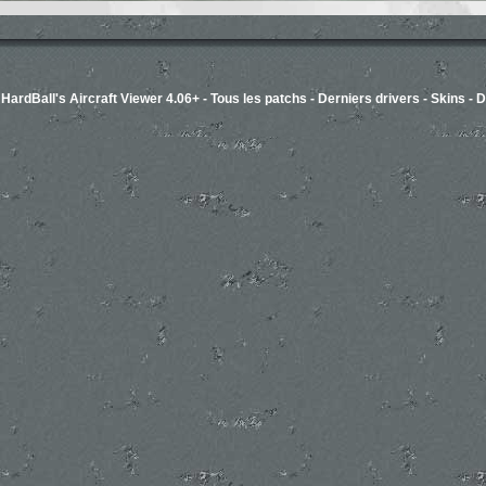
-
HardBall's Aircraft Viewer 4.06+
-
Tous les patchs
-
Derniers drivers
-
Skins
-
D