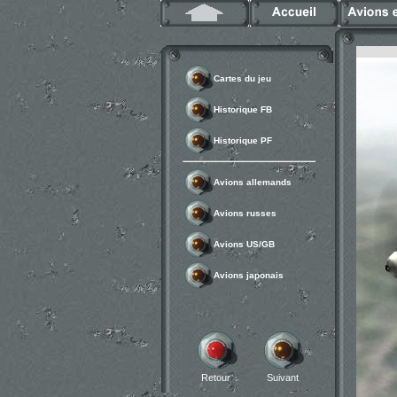
Cartes du jeu
Historique FB
Historique PF
Avions allemands
Avions russes
Avions US/GB
Avions japonais
Retour
Suivant