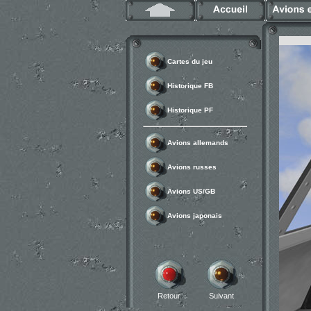
Cartes du jeu
Historique FB
Historique PF
Avions allemands
Avions russes
Avions US/GB
Avions japonais
Retour
Suivant