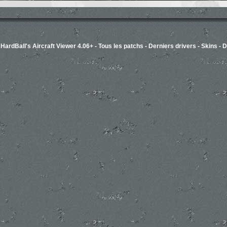
-
HardBall's Aircraft Viewer 4.06+
-
Tous les patchs
-
Derniers drivers
-
Skins
-
D