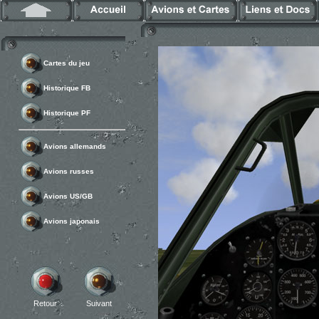
Cartes du jeu
Historique FB
Historique PF
Avions allemands
Avions russes
Avions US/GB
Avions japonais
Retour
Suivant