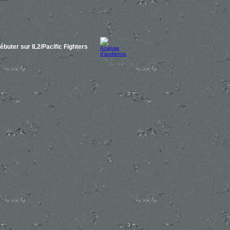
ébuter sur IL2/Pacific Fighters