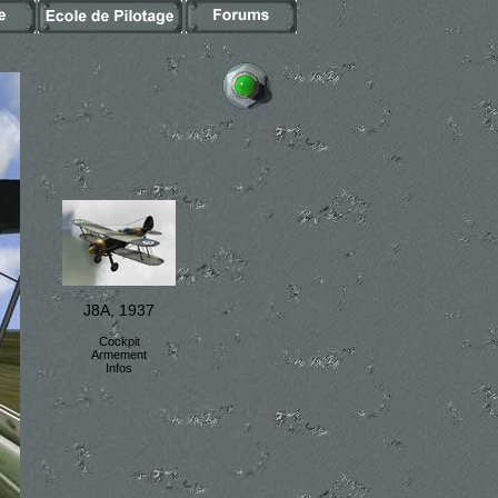
J8A, 1937
Cockpit
Armement
Infos