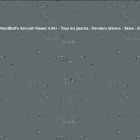
-
HardBall's Aircraft Viewer 4.06+
-
Tous les patchs
-
Derniers drivers
-
Skins
-
D