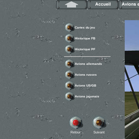
Cartes du jeu
Historique FB
Historique PF
Avions allemands
Avions russes
Avions US/GB
Avions japonais
Retour
Suivant