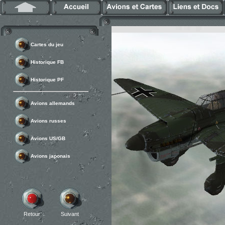
Cartes du jeu
Historique FB
Historique PF
Avions allemands
Avions russes
Avions US/GB
Avions japonais
Retour
Suivant