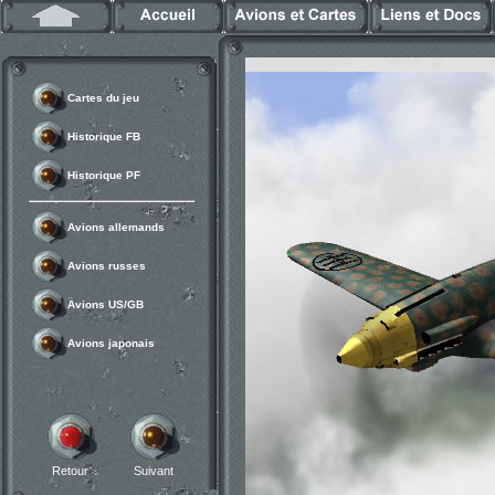
Cartes du jeu
Historique FB
Historique PF
Avions allemands
Avions russes
Avions US/GB
Avions japonais
Retour
Suivant