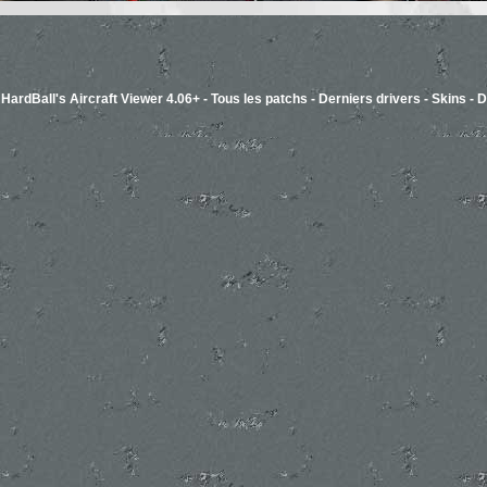
-
HardBall's Aircraft Viewer 4.06+
-
Tous les patchs
-
Derniers drivers
-
Skins
-
D