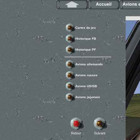
Cartes du jeu
Historique FB
Historique PF
Avions allemands
Avions russes
Avions US/GB
Avions japonais
Retour
Suivant