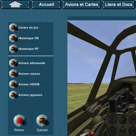
Cartes du jeu
Historique FB
Historique PF
Avions allemands
Avions russes
Avions US/GB
Avions japonais
Retour
Suivant