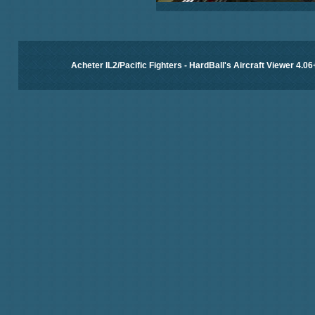
Acheter IL2/Pacific Fighters
-
HardBall's Aircraft Viewer 4.06