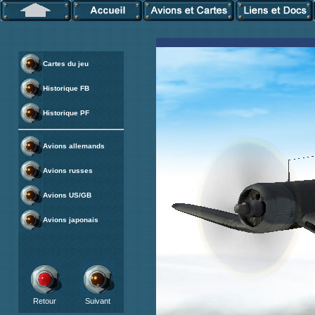
Cartes du jeu
Historique FB
Historique PF
Avions allemands
Avions russes
Avions US/GB
Avions japonais
Retour
Suivant