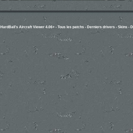
-
HardBall's Aircraft Viewer 4.06+
-
Tous les patchs
-
Derniers drivers
-
Skins
-
D