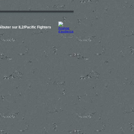
ébuter sur IL2/Pacific Fighters