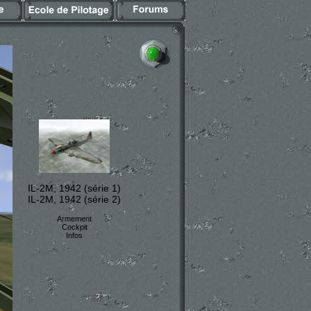
IL-2M, 1942 (série 1)
IL-2M, 1942 (série 2)
Armement
Cockpit
Infos