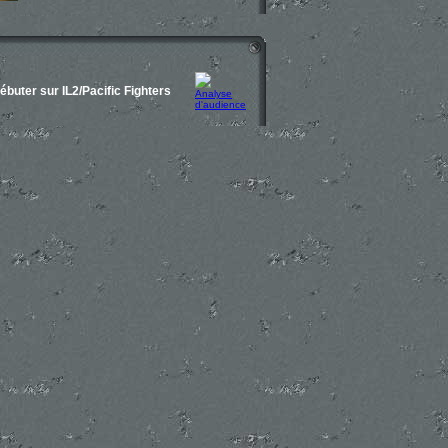
ébuter sur IL2/Pacific Fighters