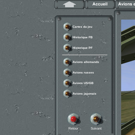
Cartes du jeu
Historique FB
Historique PF
Avions allemands
Avions russes
Avions US/GB
Avions japonais
Retour
Suivant