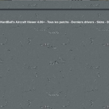
-
HardBall's Aircraft Viewer 4.06+
-
Tous les patchs
-
Derniers drivers
-
Skins
-
D