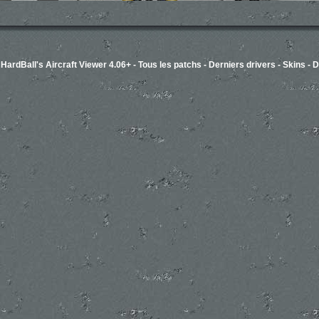
-
HardBall's Aircraft Viewer 4.06+
-
Tous les patchs
-
Derniers drivers
-
Skins
-
D