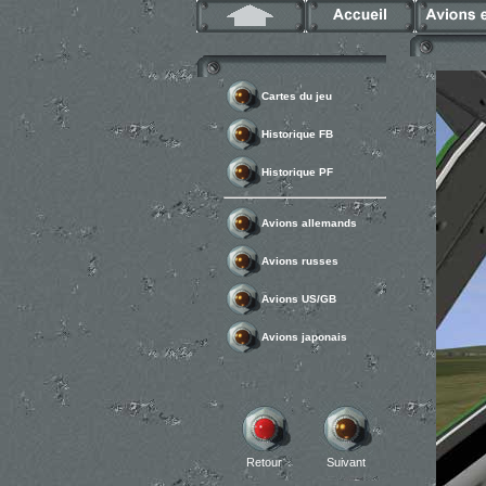
Cartes du jeu
Historique FB
Historique PF
Avions allemands
Avions russes
Avions US/GB
Avions japonais
Retour
Suivant