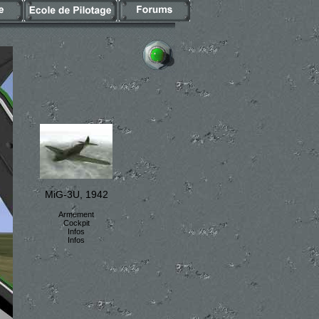
MiG-3U, 1942
Armement
Cockpit
Infos
Infos