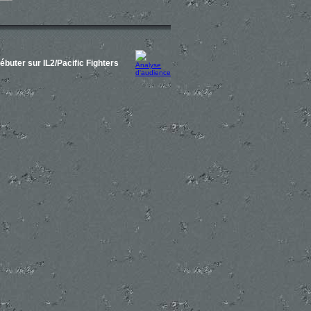
ébuter sur IL2/Pacific Fighters