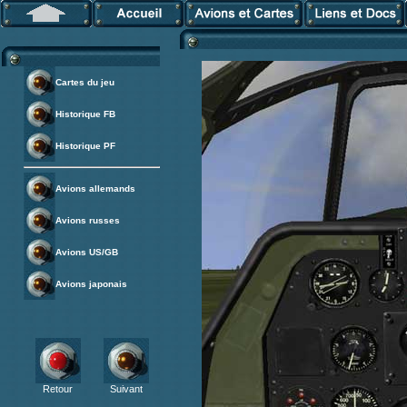
Cartes du jeu
Historique FB
Historique PF
Avions allemands
Avions russes
Avions US/GB
Avions japonais
Retour
Suivant