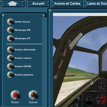
Cartes du jeu
Historique FB
Historique PF
Avions allemands
Avions russes
Avions US/GB
Avions japonais
Retour
Suivant