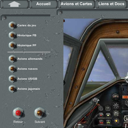
Cartes du jeu
Historique FB
Historique PF
Avions allemands
Avions russes
Avions US/GB
Avions japonais
Retour
Suivant