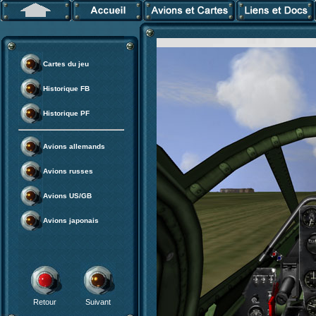
Cartes du jeu
Historique FB
Historique PF
Avions allemands
Avions russes
Avions US/GB
Avions japonais
Retour
Suivant