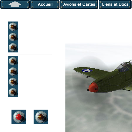
Cartes du jeu
Historique FB
Historique PF
Avions allemands
Avions russes
Avions US/GB
Avions japonais
Retour
Suivant