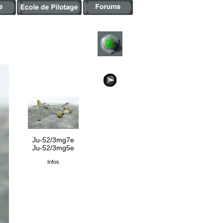
retour
liste
avion
suivant
Ju-52/3mg7e
Ju-52/3mg5e
Infos