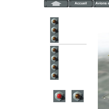
Cartes du jeu
Historique FB
Historique PF
Avions allemands
Avions russes
Avions US/GB
Avions japonais
Retour
Suivant