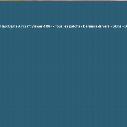
-
HardBall's Aircraft Viewer 4.06+
-
Tous les patchs
-
Derniers drivers
-
Skins
-
D