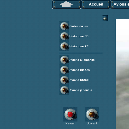
Cartes du jeu
Historique FB
Historique PF
Avions allemands
Avions russes
Avions US/GB
Avions japonais
Retour
Suivant