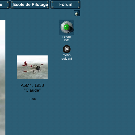
retour
liste
avion
suivant
A5M4, 1938
"Claude"
Infos