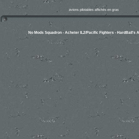
avions pilotables affichés en gras
No Mods Squadron
-
Acheter IL2/Pacific Fighters
-
HardBall's A