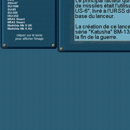
ZSU-37
SU-76M
SU-85
SU-100
ISU-152
M3A1 Stuart
M5A1 Stuart
Mathilda Mk II UK
Mathilda Mk II AU
cliquer sur le texte
pour afficher l'image