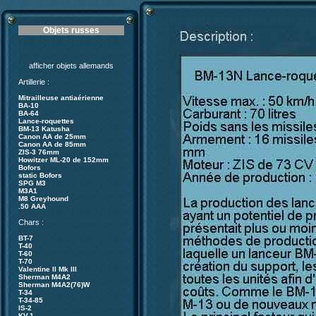
Objets russes
afficher objets allemands
Artillerie :
Mitrailleuse antiaérienne
BA-10
BA-64
Lance-roquettes
BM-13 Katusha
Canon AA de 25mm
Canon AA de 85mm
ZIS-3 76mm
Howitzer ML-20 de 152mm
Bofors
static Bofors
SPG M3
M3A1
M8 Greyhound
.50 AAA
Chars :
BT-7
T-40
T-60
T-70
Valentine II Mk III
Sherman M4A2
Sherman M4A2(76)W
T-34
T-34-85
IS-2
KV-1