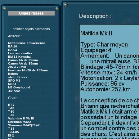
Objets russes
afficher objets allemands
Artillerie :
Mitrailleuse antiaérienne
BA-10
BA-64
Lance-roquettes
BM-13 Katusha
Canon AA de 25mm
Canon AA de 85mm
ZIS-3 76mm
Howitzer ML-20 de 152mm
Bofors
static Bofors
SPG M3
M3A1
M8 Greyhound
.50 AAA
Chars :
BT-7
T-40
T-60
T-70
Valentine II Mk III
Sherman M4A2
Sherman M4A2(76)W
T-34
T-34-85
IS-2
KV-1