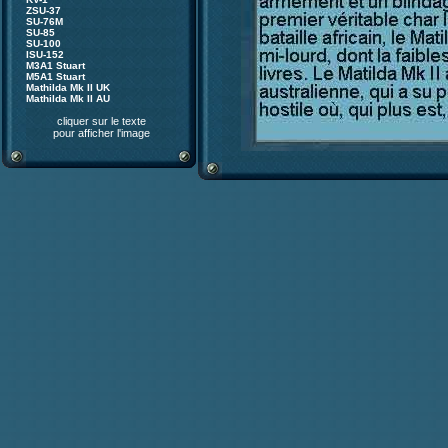
ZSU-37
SU-76M
SU-85
SU-100
ISU-152
M3A1 Stuart
M5A1 Stuart
Mathilda Mk II UK
Mathilda Mk II AU
cliquer sur le texte
pour afficher l'image