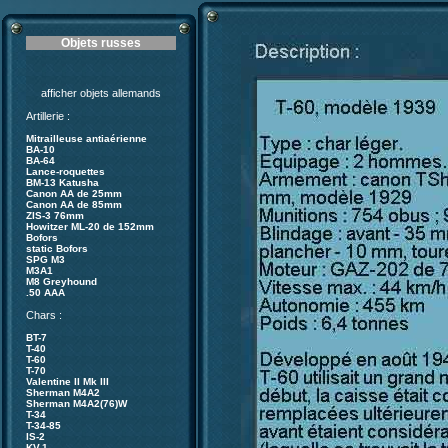
Objets russes
afficher objets allemands
Artillerie :
Mitrailleuse antiaérienne
BA-10
BA-64
Lance-roquettes
BM-13 Katusha
Canon AA de 25mm
Canon AA de 85mm
ZIS-3 76mm
Howitzer ML-20 de 152mm
Bofors
static Bofors
SPG M3
M3A1
M8 Greyhound
.50 AAA
Chars :
BT-7
T-40
T-60
T-70
Valentine II Mk III
Sherman M4A2
Sherman M4A2(76)W
T-34
T-34-85
IS-2
KV-1