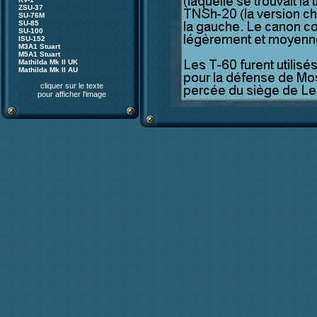
ZSU-37
SU-76M
SU-85
SU-100
ISU-152
M3A1 Stuart
M5A1 Stuart
Mathilda Mk II UK
Mathilda Mk II AU
cliquer sur le texte
pour afficher l'image