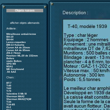
Objets russes
afficher objets allemands
Artillerie :
Mitrailleuse antiaérienne
BA-10
BA-64
Lance-roquettes
BM-13 Katusha
Canon AA de 25mm
Canon AA de 85mm
ZIS-3 76mm
Howitzer ML-20 de 152mm
Bofors
static Bofors
SPG M3
M3A1
M8 Greyhound
.50 AAA
Chars :
BT-7
T-40
T-60
T-70
Valentine II Mk III
Sherman M4A2
Sherman M4A2(76)W
T-34
T-34-85
IS-2
KV-1