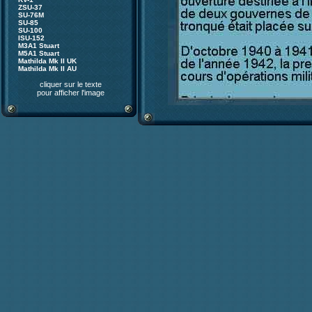
ZSU-37
SU-76M
SU-85
SU-100
ISU-152
M3A1 Stuart
M5A1 Stuart
Mathilda Mk II UK
Mathilda Mk II AU
cliquer sur le texte
pour afficher l'image